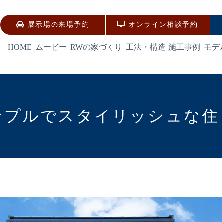
展示場の来場予約
オンライン相談予約
HOME
ムービー
RWの家づくり
工法・構造
施工事例
モデ
ンプルでスタイリッシュな住