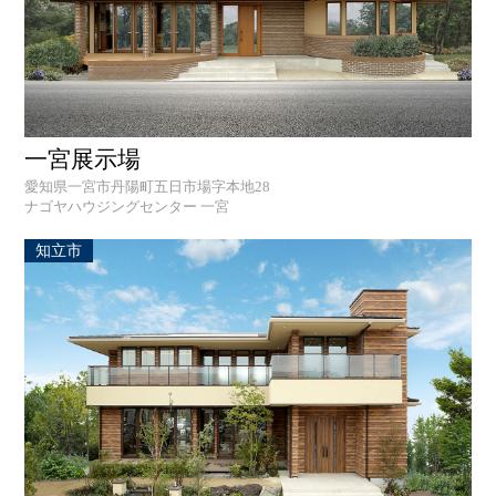
一宮展示場
愛知県一宮市丹陽町五日市場字本地28
ナゴヤハウジングセンター 一宮
知立市