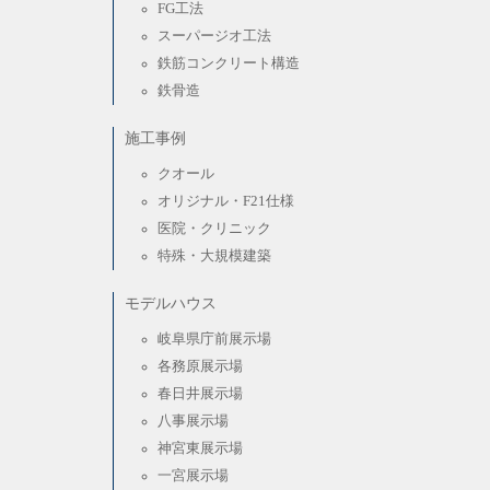
FG工法
スーパージオ工法
鉄筋コンクリート構造
鉄骨造
施工事例
クオール
オリジナル・F21仕様
医院・クリニック
特殊・大規模建築
モデルハウス
岐阜県庁前展示場
各務原展示場
春日井展示場
八事展示場
神宮東展示場
一宮展示場