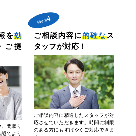
4
Merit
報を
効
ご相談内容に
的確な
ス
・ご提
タッフが対応！
ご相談内容に精通したスタッフが対
応させていただきます。時間に制限
金、間取り
のある方にもすばやくご対応できま
確認でより