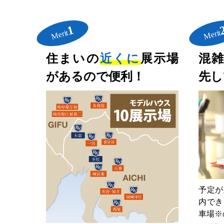
1
Merit
Merit
住まいの
近くに
展示場
混
があるので便利！
先し
予定が
内でき
車場※