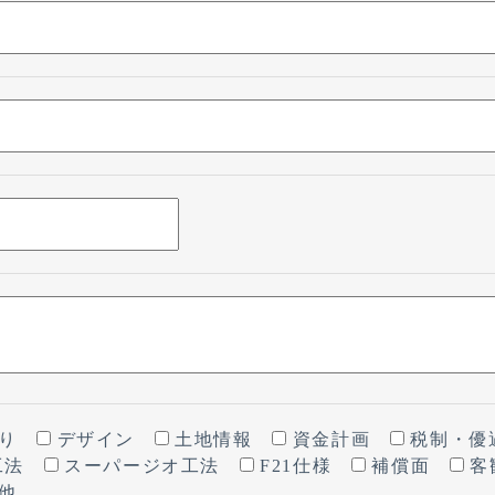
取り
デザイン
土地情報
資金計画
税制・
工法
スーパージオ工法
F21仕様
補償面
客
の他