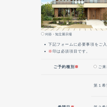
刈谷・知立展示場
下記フォームに必要事項をご
※
印は必須項目です。
ご予約種別
※
ご来
第１