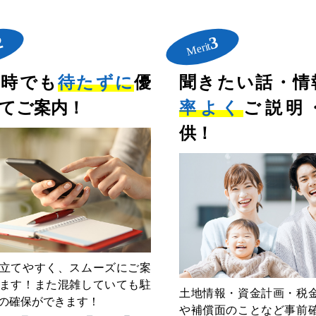
2
3
Merit
雑時でも
待たずに
優
聞きたい話・情
てご案内！
率よく
ご説明
供！
立てやすく、スムーズにご案
ます！また混雑していても駐
土地情報・資金計画・税
の確保ができます！
や補償面のことなど事前